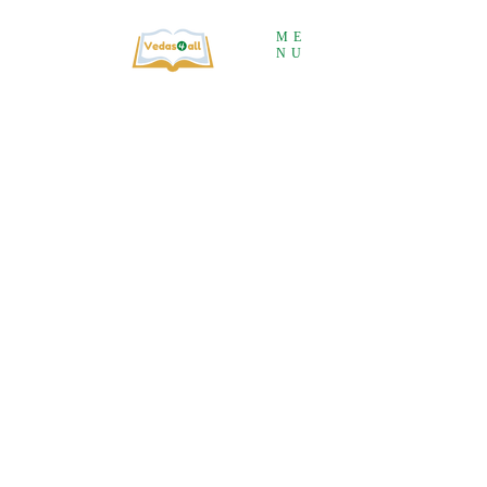
ME
NU